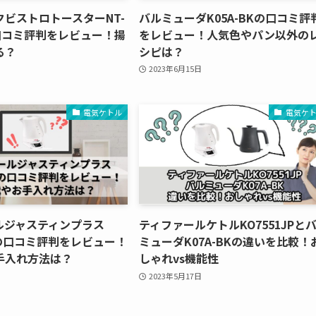
ビストロトースターNT-
バルミューダK05A-BKの口コミ評
 の口コミ評判をレビュー！揚
をレビュー！人気色やパン以外の
る？
シピは？
2023年6月15日
電気ケトル
電気ケ
ルジャスティンプラス
ティファールケトルKO7551JPと
JPの口コミ評判をレビュー！
ミューダK07A-BKの違いを比較！
手入れ方法は？
しゃれvs機能性
2023年5月17日