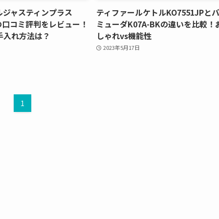
ルジャスティンプラス
ティファールケトルKO7551JPと
JPの口コミ評判をレビュー！
ミューダK07A-BKの違いを比較！
手入れ方法は？
しゃれvs機能性
2023年5月17日
1