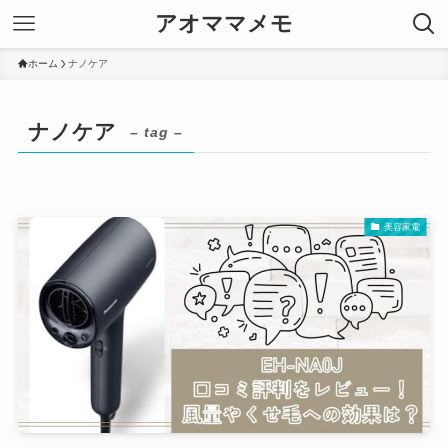
アオママメモ
ホーム
ナノケア
ナノケア
– tag –
美容家電