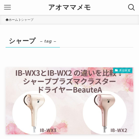
アオママメモ
ホーム
シャープ
シャープ
– tag –
美容家電