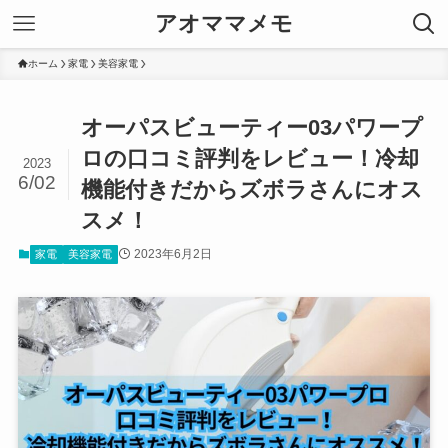
アオママメモ
ホーム
家電
美容家電
オーパスビューティー03パワープ
ロの口コミ評判をレビュー！冷却
2023
6/02
機能付きだからズボラさんにオス
スメ！
2023年6月2日
家電
美容家電